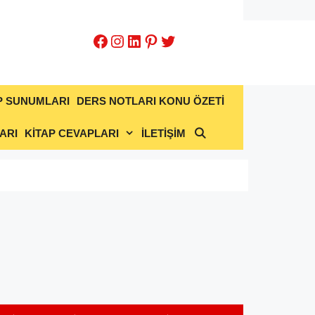
Facebook
Instagram
LinkedIn
Pinterest
Twitter
P SUNUMLARI
DERS NOTLARI KONU ÖZETİ
ARI
KİTAP CEVAPLARI
İLETİŞİM