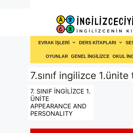
İçeriğe
atla
EVRAK İŞLERİ
DERS KİTAPLARI
SE
OYUNLAR
GENEL İNGİLİZCE
OKUL İNG
7.sınıf ingilizce 1.ünite 
7. SINIF İNGİLİZCE 1.
ÜNİTE
APPEARANCE AND
PERSONALITY