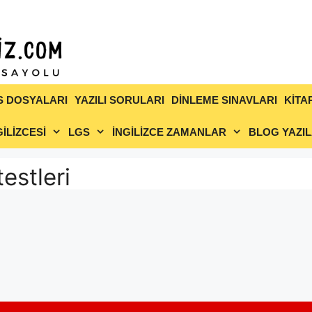
S DOSYALARI
YAZILI SORULARI
DİNLEME SINAVLARI
KİTA
İLİZCESİ
LGS
İNGİLİZCE ZAMANLAR
BLOG YAZIL
testleri