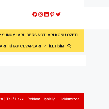
Facebook
Instagram
LinkedIn
Pinterest
Twitter
P SUNUMLARI
DERS NOTLARI KONU ÖZETİ
ARI
KİTAP CEVAPLARI
İLETİŞİM
ası
|
Telif Hakkı
|
Reklam - İşbirliği
|
Hakkımızda