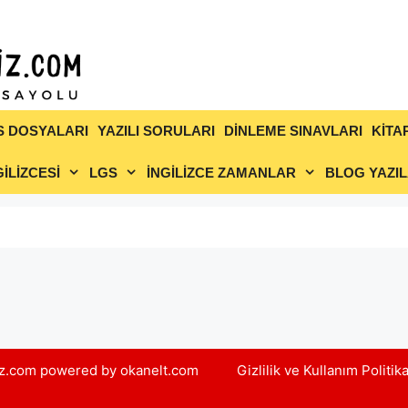
S DOSYALARI
YAZILI SORULARI
DİNLEME SINAVLARI
KİTA
İLİZCESİ
LGS
İNGİLİZCE ZAMANLAR
BLOG YAZIL
yiz.com powered by okanelt.com
Gizlilik ve Kullanım Politik