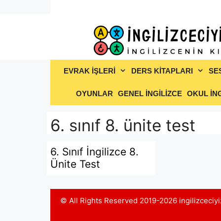
İçeriğe
atla
EVRAK İŞLERİ
DERS KİTAPLARI
SE
OYUNLAR
GENEL İNGİLİZCE
OKUL İNG
6. sınıf 8. ünite test
6. Sınıf İngilizce 8.
Ünite Test
© All Rights Reserved 2019-2026 ingilizceci