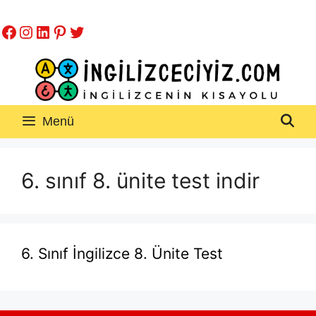
İçeriğe
Facebook
Instagram
LinkedIn
Pinterest
Twitter
atla
Menü
6. sınıf 8. ünite test indir
6. Sınıf İngilizce 8. Ünite Test