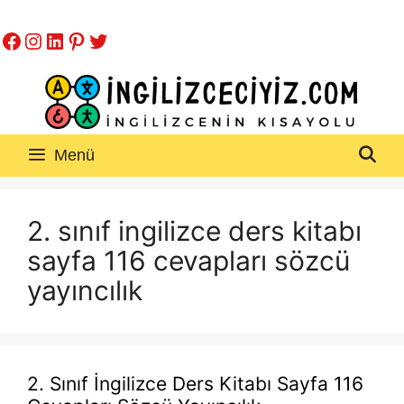
İçeriğe
Facebook
Instagram
LinkedIn
Pinterest
Twitter
atla
Menü
2. sınıf ingilizce ders kitabı
sayfa 116 cevapları sözcü
yayıncılık
2. Sınıf İngilizce Ders Kitabı Sayfa 116