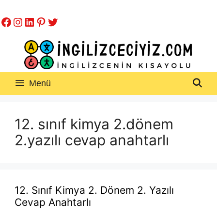
İçeriğe
Facebook
Instagram
LinkedIn
Pinterest
Twitter
atla
Menü
12. sınıf kimya 2.dönem
2.yazılı cevap anahtarlı
12. Sınıf Kimya 2. Dönem 2. Yazılı
Cevap Anahtarlı