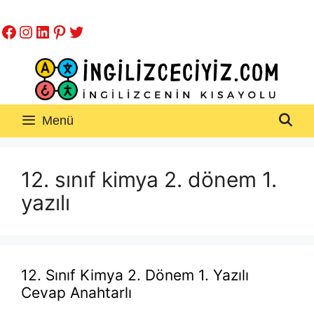
İçeriğe
Facebook
Instagram
LinkedIn
Pinterest
Twitter
atla
Menü
12. sınıf kimya 2. dönem 1.
yazılı
12. Sınıf Kimya 2. Dönem 1. Yazılı
Cevap Anahtarlı