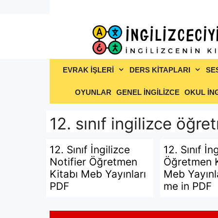
İçeriğe
atla
EVRAK İŞLERİ
DERS KİTAPLARI
SE
OYUNLAR
GENEL İNGİLİZCE
OKUL İNG
12. sınıf ingilizce öğr
12. Sınıf İngilizce
12. Sınıf İn
Notifier Öğretmen
Öğretmen K
Kitabı Meb Yayınları
Meb Yayınl
PDF
me in PDF