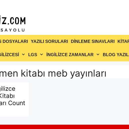
S DOSYALARI
YAZILI SORULARI
DİNLEME SINAVLARI
KİTA
İLİZCESİ
LGS
İNGİLİZCE ZAMANLAR
BLOG YAZIL
etmen kitabı meb yayınları
gilizce
itabı
arı Count