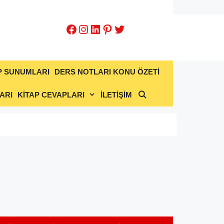
Facebook
Instagram
LinkedIn
Pinterest
Twitter
P SUNUMLARI
DERS NOTLARI KONU ÖZETİ
ARI
KİTAP CEVAPLARI
İLETİŞİM