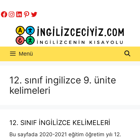
İçeriğe
Facebook
Instagram
LinkedIn
Pinterest
Twitter
atla
Menü
12. sınıf ingilizce 9. ünite
kelimeleri
12. SINIF İNGİLİZCE KELİMELERİ
Bu sayfada 2020-2021 eğitim öğretim yılı 12.