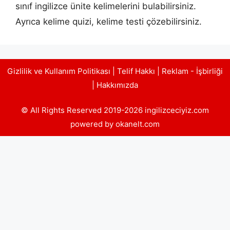
sınıf ingilizce ünite kelimelerini bulabilirsiniz.
Ayrıca kelime quizi, kelime testi çözebilirsiniz.
Gizlilik ve Kullanım Politikası
|
Telif Hakkı
|
Reklam - İşbirliği
|
Hakkımızda
© All Rights Reserved 2019-2026 ingilizceciyiz.com
powered by okanelt.com