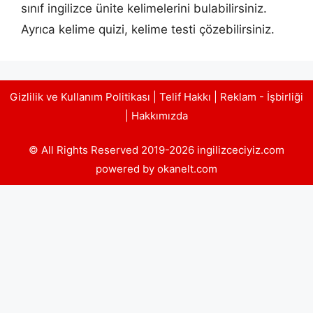
sınıf ingilizce ünite kelimelerini bulabilirsiniz.
Ayrıca kelime quizi, kelime testi çözebilirsiniz.
Gizlilik ve Kullanım Politikası
|
Telif Hakkı
|
Reklam - İşbirliği
|
Hakkımızda
© All Rights Reserved 2019-2026 ingilizceciyiz.com
powered by okanelt.com