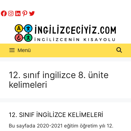
İçeriğe
Facebook
Instagram
LinkedIn
Pinterest
Twitter
atla
Menü
12. sınıf ingilizce 8. ünite
kelimeleri
12. SINIF İNGİLİZCE KELİMELERİ
Bu sayfada 2020-2021 eğitim öğretim yılı 12.