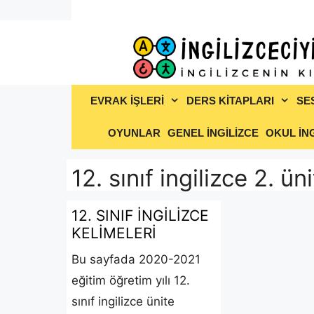
İçeriğe
atla
EVRAK İŞLERİ
DERS KİTAPLARI
SE
OYUNLAR
GENEL İNGİLİZCE
OKUL İNG
12. sınıf ingilizce 2. ün
12. SINIF İNGİLİZCE
KELİMELERİ
Bu sayfada 2020-2021
eğitim öğretim yılı 12.
sınıf ingilizce ünite