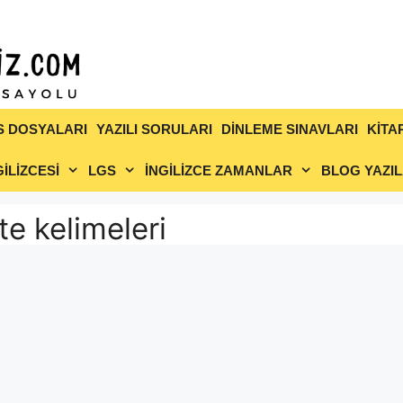
S DOSYALARI
YAZILI SORULARI
DİNLEME SINAVLARI
KİTA
İLİZCESİ
LGS
İNGİLİZCE ZAMANLAR
BLOG YAZIL
ite kelimeleri