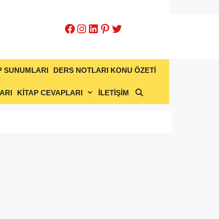
Facebook
Instagram
LinkedIn
Pinterest
Twitter
P SUNUMLARI
DERS NOTLARI KONU ÖZETİ
ARI
KİTAP CEVAPLARI
İLETİŞİM