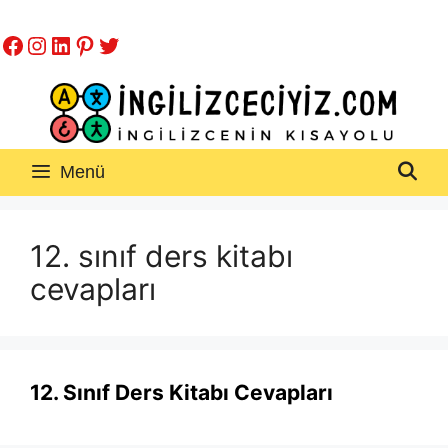
İçeriğe
Facebook
Instagram
LinkedIn
Pinterest
Twitter
atla
Menü
12. sınıf ders kitabı
cevapları
12. Sınıf Ders Kitabı Cevapları