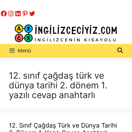
İçeriğe
Facebook
Instagram
LinkedIn
Pinterest
Twitter
atla
Menü
12. sınıf çağdaş türk ve
dünya tarihi 2. dönem 1.
yazılı cevap anahtarlı
12. Sınıf Çağdaş Türk ve Dünya Tarihi