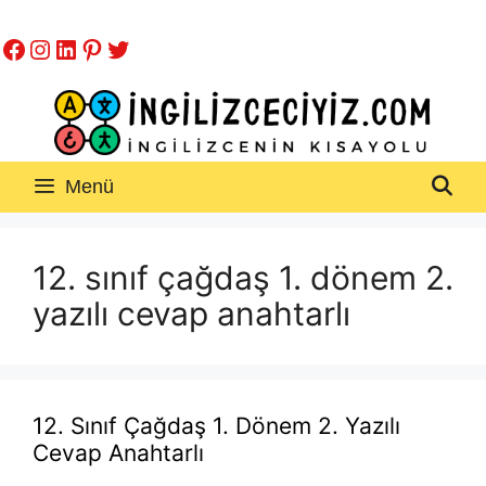
İçeriğe
Facebook
Instagram
LinkedIn
Pinterest
Twitter
atla
Menü
12. sınıf çağdaş 1. dönem 2.
yazılı cevap anahtarlı
12. Sınıf Çağdaş 1. Dönem 2. Yazılı
Cevap Anahtarlı