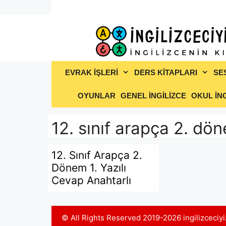
İçeriğe
atla
EVRAK İŞLERİ
DERS KİTAPLARI
SE
OYUNLAR
GENEL İNGİLİZCE
OKUL İNG
12. sınıf arapça 2. dön
12. Sınıf Arapça 2.
Dönem 1. Yazılı
Cevap Anahtarlı
© All Rights Reserved 2019-2026 ingilizceci