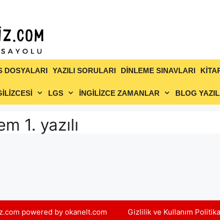
S DOSYALARI
YAZILI SORULARI
DİNLEME SINAVLARI
KİTA
İLİZCESİ
LGS
İNGİLİZCE ZAMANLAR
BLOG YAZIL
em 1. yazılı
yiz.com powered by okanelt.com
Gizlilik ve Kullanım Politik