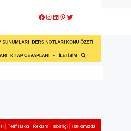
Facebook
Instagram
LinkedIn
Pinterest
Twitter
P SUNUMLARI
DERS NOTLARI KONU ÖZETİ
ARI
KİTAP CEVAPLARI
İLETİŞİM
ası
|
Telif Hakkı
|
Reklam - İşbirliği
|
Hakkımızda