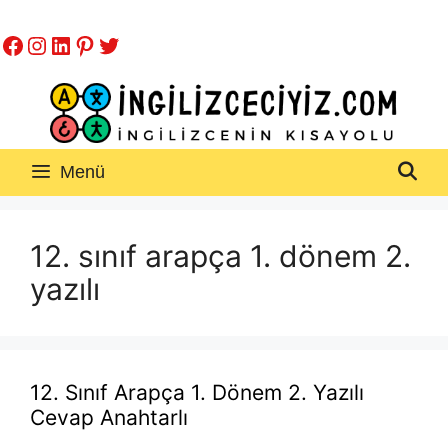
İçeriğe
Facebook
Instagram
LinkedIn
Pinterest
Twitter
atla
Menü
12. sınıf arapça 1. dönem 2.
yazılı
12. Sınıf Arapça 1. Dönem 2. Yazılı
Cevap Anahtarlı