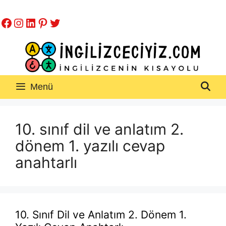
İçeriğe
Facebook
Instagram
LinkedIn
Pinterest
Twitter
atla
Menü
10. sınıf dil ve anlatım 2.
dönem 1. yazılı cevap
anahtarlı
10. Sınıf Dil ve Anlatım 2. Dönem 1.