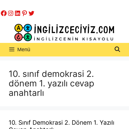
İçeriğe
Facebook
Instagram
LinkedIn
Pinterest
Twitter
atla
Menü
10. sınıf demokrasi 2.
dönem 1. yazılı cevap
anahtarlı
10. Sınıf Demokrasi 2. Dönem 1. Yazılı