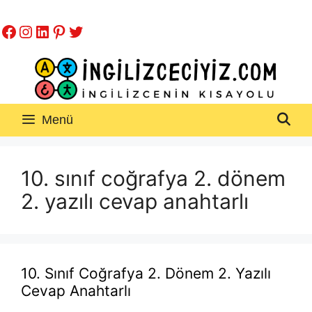
İçeriğe
Facebook
Instagram
LinkedIn
Pinterest
Twitter
atla
Menü
10. sınıf coğrafya 2. dönem
2. yazılı cevap anahtarlı
10. Sınıf Coğrafya 2. Dönem 2. Yazılı
Cevap Anahtarlı