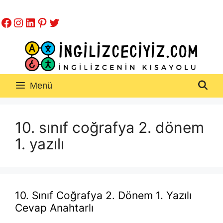
İçeriğe
Facebook
Instagram
LinkedIn
Pinterest
Twitter
atla
Menü
10. sınıf coğrafya 2. dönem
1. yazılı
10. Sınıf Coğrafya 2. Dönem 1. Yazılı
Cevap Anahtarlı