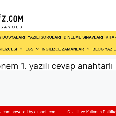
S DOSYALARI
YAZILI SORULARI
DİNLEME SINAVLARI
KİTA
İLİZCESİ
LGS
İNGİLİZCE ZAMANLAR
BLOG YAZIL
önem 1. yazılı cevap anahtarlı
yiz.com powered by okanelt.com
Gizlilik ve Kullanım Politik