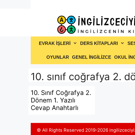
İçeriğe
atla
EVRAK İŞLERİ
DERS KİTAPLARI
SE
OYUNLAR
GENEL İNGİLİZCE
OKUL İNG
10. sınıf coğrafya 2. d
10. Sınıf Coğrafya 2.
Dönem 1. Yazılı
Cevap Anahtarlı
© All Rights Reserved 2019-2026 ingilizceci