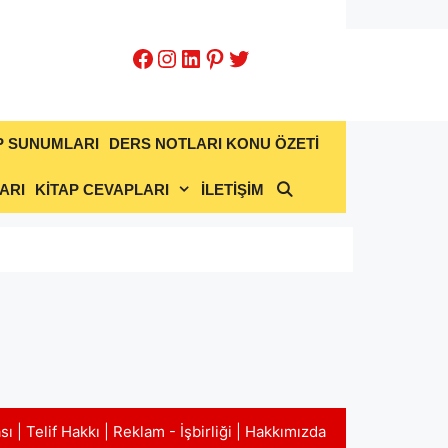
Facebook
Instagram
LinkedIn
Pinterest
Twitter
P SUNUMLARI
DERS NOTLARI KONU ÖZETİ
ARI
KİTAP CEVAPLARI
İLETİŞİM
ası
|
Telif Hakkı
|
Reklam - İşbirliği
|
Hakkımızda