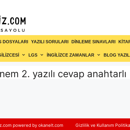
S DOSYALARI
YAZILI SORULARI
DİNLEME SINAVLARI
KİTA
İLİZCESİ
LGS
İNGİLİZCE ZAMANLAR
BLOG YAZIL
önem 2. yazılı cevap anahtarlı
yiz.com powered by okanelt.com
Gizlilik ve Kullanım Politik