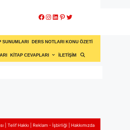
Facebook
Instagram
LinkedIn
Pinterest
Twitter
P SUNUMLARI
DERS NOTLARI KONU ÖZETİ
ARI
KİTAP CEVAPLARI
İLETİŞİM
ası
|
Telif Hakkı
|
Reklam - İşbirliği
|
Hakkımızda