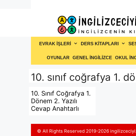
İçeriğe
atla
EVRAK İŞLERİ
DERS KİTAPLARI
SE
OYUNLAR
GENEL İNGİLİZCE
OKUL İNG
10. sınıf coğrafya 1. d
10. Sınıf Coğrafya 1.
Dönem 2. Yazılı
Cevap Anahtarlı
© All Rights Reserved 2019-2026 ingilizceci