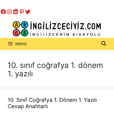
İçeriğe
Facebook
Instagram
LinkedIn
Pinterest
Twitter
atla
Menü
10. sınıf coğrafya 1. dönem
1. yazılı
10. Sınıf Coğrafya 1. Dönem 1. Yazılı
Cevap Anahtarlı