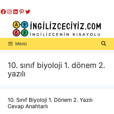
İçeriğe
Facebook
Instagram
LinkedIn
Pinterest
Twitter
atla
Menü
10. sınıf biyoloji 1. dönem 2.
yazılı
10. Sınıf Biyoloji 1. Dönem 2. Yazılı
Cevap Anahtarlı