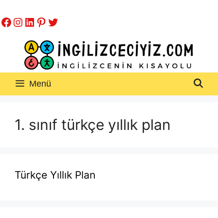
İçeriğe
Facebook
Instagram
LinkedIn
Pinterest
Twitter
atla
Menü
1. sınıf türkçe yıllık plan
Türkçe Yıllık Plan