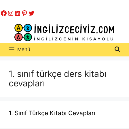
İçeriğe
Facebook
Instagram
LinkedIn
Pinterest
Twitter
atla
Menü
1. sınıf türkçe ders kitabı
cevapları
1. Sınıf Türkçe Kitabı Cevapları