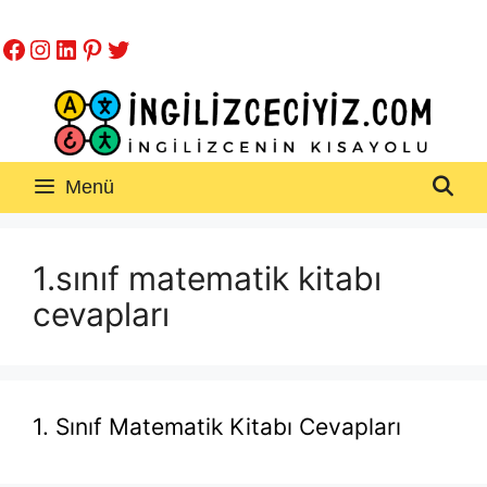
İçeriğe
Facebook
Instagram
LinkedIn
Pinterest
Twitter
atla
Menü
1.sınıf matematik kitabı
cevapları
1. Sınıf Matematik Kitabı Cevapları