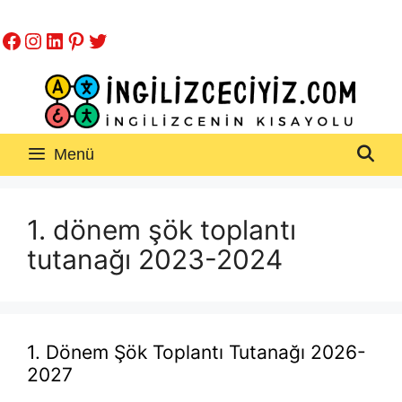
İçeriğe
Facebook
Instagram
LinkedIn
Pinterest
Twitter
atla
Menü
1. dönem şök toplantı
tutanağı 2023-2024
1. Dönem Şök Toplantı Tutanağı 2026-
2027