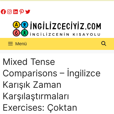
İçeriğe
Facebook
Instagram
LinkedIn
Pinterest
Twitter
atla
Menü
Mixed Tense
Comparisons – İngilizce
Karışık Zaman
Karşılaştırmaları
Exercises: Çoktan