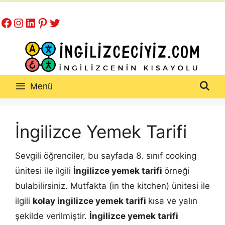
İçeriğe
Facebook
Instagram
LinkedIn
Pinterest
Twitter
atla
Menü
İngilizce Yemek Tarifi
Sevgili öğrenciler, bu sayfada 8. sınıf cooking
ünitesi ile ilgili
İngilizce yemek tarifi
örneği
bulabilirsiniz. Mutfakta (in the kitchen) ünitesi ile
ilgili
kolay ingilizce yemek tarifi
kısa ve yalın
şekilde verilmiştir.
İngilizce yemek tarifi