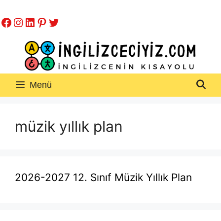
İçeriğe
Facebook
Instagram
LinkedIn
Pinterest
Twitter
atla
Menü
müzik yıllık plan
2026-2027 12. Sınıf Müzik Yıllık Plan