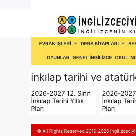
İçeriğe
atla
EVRAK İŞLERİ
DERS KİTAPLARI
SE
OYUNLAR
GENEL İNGİLİZCE
OKUL İNG
inkılap tarihi ve atatür
2026-2027 12. Sınıf
2026-2027 
İnkılap Tarihi Yıllık
İnkılap Tarih
Plan
Plan
© All Rights Reserved 2019-2026 ingilizceci