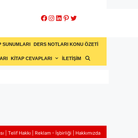
Facebook
Instagram
LinkedIn
Pinterest
Twitter
P SUNUMLARI
DERS NOTLARI KONU ÖZETİ
ARI
KİTAP CEVAPLARI
İLETİŞİM
ası
|
Telif Hakkı
|
Reklam - İşbirliği
|
Hakkımızda