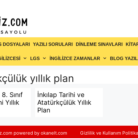
S DOSYALARI
YAZILI SORULARI
DİNLEME SINAVLARI
KİTA
İLİZCESİ
LGS
İNGİLİZCE ZAMANLAR
BLOG YAZIL
kçülük yıllık plan
8. Sınıf
İnkılap Tarihi ve
i Yıllık
Atatürkçülük Yıllık
Plan
yiz.com powered by okanelt.com
Gizlilik ve Kullanım Politik