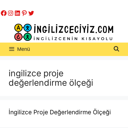
İçeriğe
Facebook
Instagram
LinkedIn
Pinterest
Twitter
atla
Menü
ingilizce proje
değerlendirme ölçeği
İngilizce Proje Değerlendirme Ölçeği