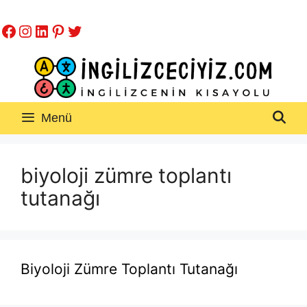
İçeriğe
Facebook
Instagram
LinkedIn
Pinterest
Twitter
atla
Menü
biyoloji zümre toplantı
tutanağı
Biyoloji Zümre Toplantı Tutanağı