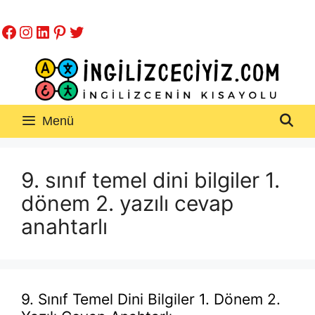
İçeriğe
Facebook
Instagram
LinkedIn
Pinterest
Twitter
atla
Menü
9. sınıf temel dini bilgiler 1.
dönem 2. yazılı cevap
anahtarlı
9. Sınıf Temel Dini Bilgiler 1. Dönem 2.