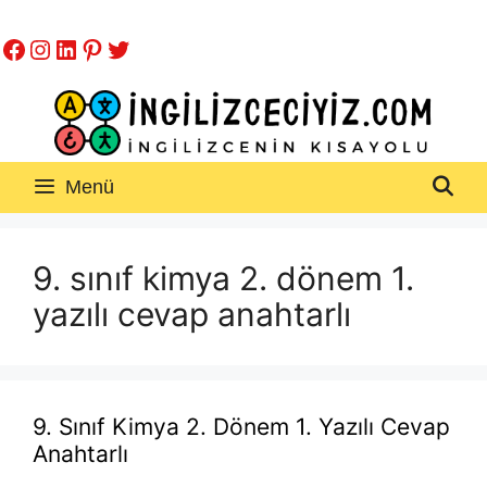
İçeriğe
Facebook
Instagram
LinkedIn
Pinterest
Twitter
atla
Menü
9. sınıf kimya 2. dönem 1.
yazılı cevap anahtarlı
9. Sınıf Kimya 2. Dönem 1. Yazılı Cevap
Anahtarlı