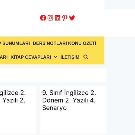
Facebook
Instagram
LinkedIn
Pinterest
Twitter
P SUNUMLARI
DERS NOTLARI KONU ÖZETİ
ARI
KİTAP CEVAPLARI
İLETİŞİM
ngilizce 2.
9. Sınıf İngilizce 2.
Yazılı 2.
Dönem 2. Yazılı 4.
Senaryo