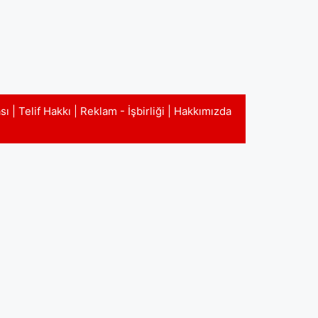
ası
|
Telif Hakkı
|
Reklam - İşbirliği
|
Hakkımızda