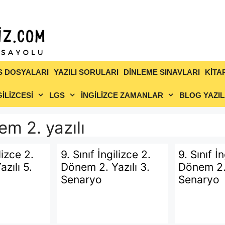
S DOSYALARI
YAZILI SORULARI
DİNLEME SINAVLARI
KİTA
İLİZCESİ
LGS
İNGİLİZCE ZAMANLAR
BLOG YAZIL
nem 2. yazılı
lizce 2.
9. Sınıf İngilizce 2.
9. Sınıf İ
zılı 5.
Dönem 2. Yazılı 3.
Dönem 2. 
Senaryo
Senaryo