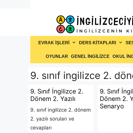
İçeriğe
atla
EVRAK İŞLERİ
DERS KİTAPLARI
SE
OYUNLAR
GENEL İNGİLİZCE
OKUL İNG
9. sınıf ingilizce 2. dö
9. Sınıf İngilizce 2.
9. Sınıf İngi
Dönem 2. Yazılı
Dönem 2. Ya
Senaryo
9. sınıf ingilizce 2. dönem
2. yazılı soruları ve
cevapları