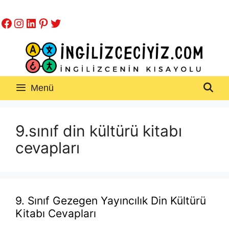
İçeriğe
Facebook
Instagram
LinkedIn
Pinterest
Twitter
atla
Menü
9.sınıf din kültürü kitabı
cevapları
9. Sınıf Gezegen Yayıncılık Din Kültürü
Kitabı Cevapları