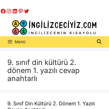
İçeriğe
Facebook
Instagram
LinkedIn
Pinterest
Twitter
atla
Menü
9. sınıf din kültürü 2.
dönem 1. yazılı cevap
anahtarlı
9. Sınıf Din Kültürü 2. Dönem 1. Yazılı