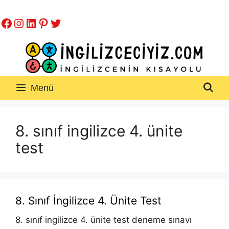
İçeriğe
Facebook
Instagram
LinkedIn
Pinterest
Twitter
atla
Menü
8. sınıf ingilizce 4. ünite
test
8. Sınıf İngilizce 4. Ünite Test
8. sınıf ingilizce 4. ünite test deneme sınavı