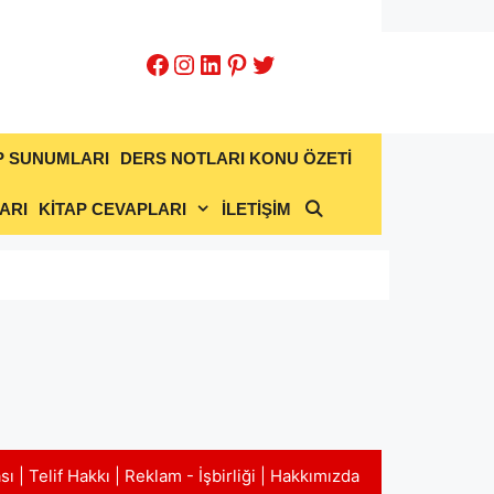
Facebook
Instagram
LinkedIn
Pinterest
Twitter
P SUNUMLARI
DERS NOTLARI KONU ÖZETİ
ARI
KİTAP CEVAPLARI
İLETİŞİM
ası
|
Telif Hakkı
|
Reklam - İşbirliği
|
Hakkımızda