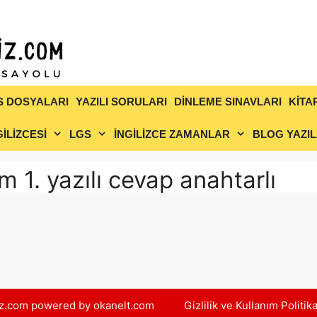
S DOSYALARI
YAZILI SORULARI
DİNLEME SINAVLARI
KİTA
İLİZCESİ
LGS
İNGİLİZCE ZAMANLAR
BLOG YAZIL
m 1. yazılı cevap anahtarlı
yiz.com powered by okanelt.com
Gizlilik ve Kullanım Politik