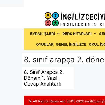
İçeriğe
atla
EVRAK İŞLERİ
DERS KİTAPLARI
SE
OYUNLAR
GENEL İNGİLİZCE
OKUL İNG
8. sınıf arapça 2. döne
8. Sınıf Arapça 2.
Dönem 1. Yazılı
Cevap Anahtarlı
© All Rights Reserved 2019-2026 ingilizceci