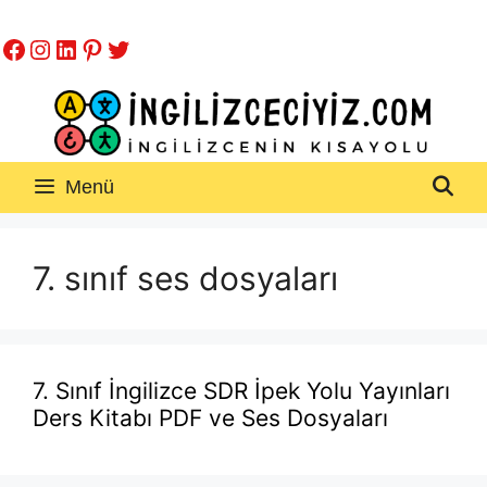
İçeriğe
Facebook
Instagram
LinkedIn
Pinterest
Twitter
atla
Menü
7. sınıf ses dosyaları
7. Sınıf İngilizce SDR İpek Yolu Yayınları
Ders Kitabı PDF ve Ses Dosyaları