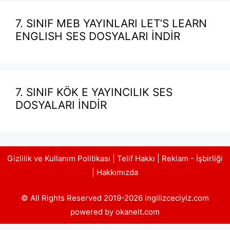
7. SINIF MEB YAYINLARI LET’S LEARN
ENGLISH SES DOSYALARI İNDİR
7. SINIF KÖK E YAYINCILIK SES
DOSYALARI İNDİR
Gizlilik ve Kullanım Politikası
|
Telif Hakkı
|
Reklam - İşbirliği
|
Hakkımızda
© All Rights Reserved 2019-2026 ingilizceciyiz.com
powered by okanelt.com