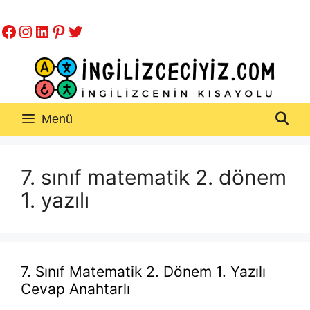
İçeriğe
Facebook
Instagram
LinkedIn
Pinterest
Twitter
atla
Menü
7. sınıf matematik 2. dönem
1. yazılı
7. Sınıf Matematik 2. Dönem 1. Yazılı
Cevap Anahtarlı