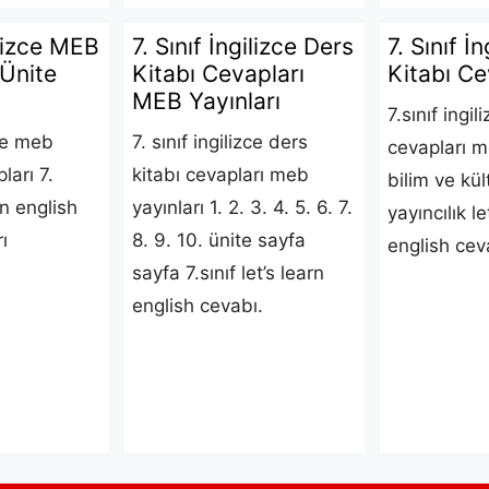
ilizce MEB
7. Sınıf İngilizce Ders
7. Sınıf İ
 Ünite
Kitabı Cevapları
Kitabı Ce
MEB Yayınları
7.sınıf ingil
zce meb
7. sınıf ingilizce ders
cevapları m
ları 7.
kitabı cevapları meb
bilim ve kül
rn english
yayınları 1. 2. 3. 4. 5. 6. 7.
yayıncılık le
ı
8. 9. 10. ünite sayfa
english ceva
sayfa 7.sınıf let’s learn
english cevabı.