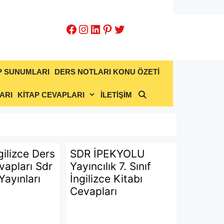
Facebook
Instagram
LinkedIn
Pinterest
Twitter
P SUNUMLARI
DERS NOTLARI KONU ÖZETİ
ARI
KİTAP CEVAPLARI
İLETİŞİM
ngilizce Ders
SDR İPEKYOLU
vapları Sdr
Yayıncılık 7. Sınıf
Yayınları
İngilizce Kitabı
Cevapları