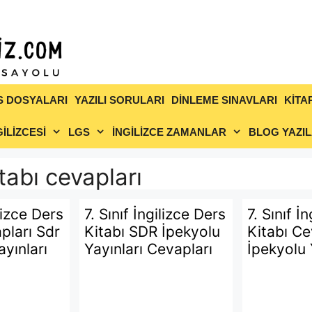
S DOSYALARI
YAZILI SORULARI
DİNLEME SINAVLARI
KİTA
İLİZCESİ
LGS
İNGİLİZCE ZAMANLAR
BLOG YAZIL
itabı cevapları
ilizce Ders
7. Sınıf İngilizce Ders
7. Sınıf İ
pları Sdr
Kitabı SDR İpekyolu
Kitabı Ce
ayınları
Yayınları Cevapları
İpekyolu 