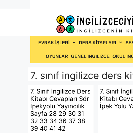
İçeriğe
atla
EVRAK İŞLERİ
DERS KİTAPLARI
SE
OYUNLAR
GENEL İNGİLİZCE
OKUL İNG
7. sınıf ingilizce ders k
7. Sınıf İngilizce Ders
7. Sınıf İng
Kitabı Cevapları Sdr
Kitabı Ceva
İpekyolu Yayıncılık
İpek Yolu Y
Sayfa 28 29 30 31
32 33 34 36 37 38
39 40 41 42