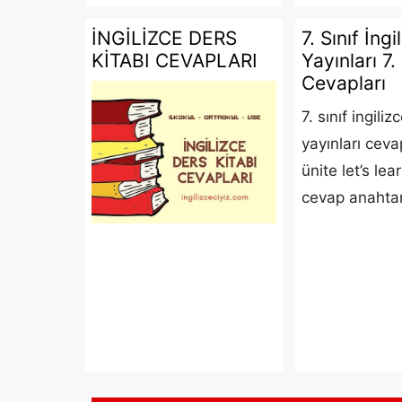
İNGİLİZCE DERS
7. Sınıf İng
KİTABI CEVAPLARI
Yayınları 7.
Cevapları
7. sınıf ingili
yayınları cevap
ünite let’s lea
cevap anahtar