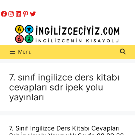
İçeriğe
Facebook
Instagram
LinkedIn
Pinterest
Twitter
atla
Menü
7. sınıf ingilizce ders kitabı
cevapları sdr ipek yolu
yayınları
7. Sınıf İngilizce Ders Kitabı Cevapları