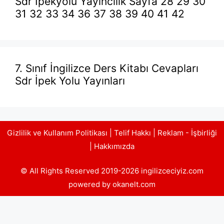
Sdr İpekyolu Yayıncılık Sayfa 28 29 30
31 32 33 34 36 37 38 39 40 41 42
7. Sınıf İngilizce Ders Kitabı Cevapları
Sdr İpek Yolu Yayınları
Gizlilik ve Kullanım Politikası
|
Telif Hakkı
|
Reklam - İşbirliği
|
Hakkımızda
© All Rights Reserved 2019-2026 ingilizceciyiz.com
powered by okanelt.com