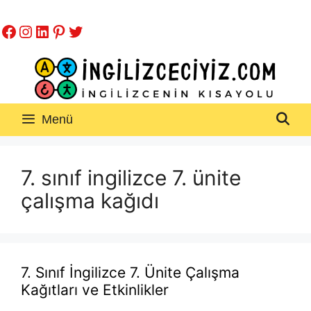
İçeriğe
Facebook
Instagram
LinkedIn
Pinterest
Twitter
atla
Menü
7. sınıf ingilizce 7. ünite
çalışma kağıdı
7. Sınıf İngilizce 7. Ünite Çalışma
Kağıtları ve Etkinlikler