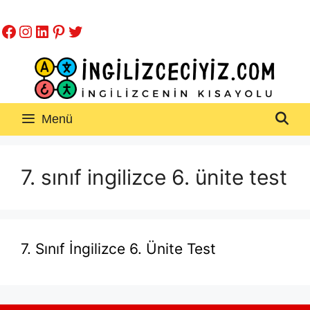
İçeriğe
Facebook
Instagram
LinkedIn
Pinterest
Twitter
atla
Menü
7. sınıf ingilizce 6. ünite test
7. Sınıf İngilizce 6. Ünite Test