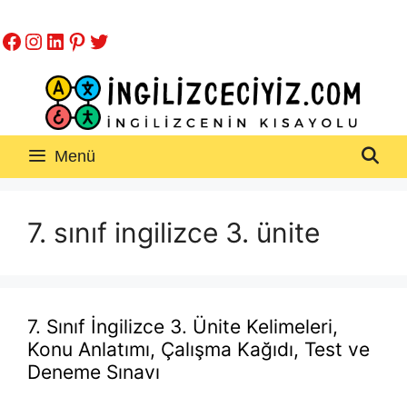
İçeriğe
Facebook
Instagram
LinkedIn
Pinterest
Twitter
atla
Menü
7. sınıf ingilizce 3. ünite
7. Sınıf İngilizce 3. Ünite Kelimeleri,
Konu Anlatımı, Çalışma Kağıdı, Test ve
Deneme Sınavı