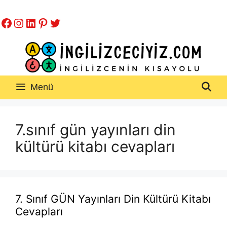
İçeriğe
Facebook
Instagram
LinkedIn
Pinterest
Twitter
atla
Menü
7.sınıf gün yayınları din
kültürü kitabı cevapları
7. Sınıf GÜN Yayınları Din Kültürü Kitabı
Cevapları