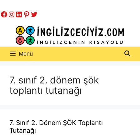
İçeriğe
Facebook
Instagram
LinkedIn
Pinterest
Twitter
atla
Menü
7. sınıf 2. dönem şök
toplantı tutanağı
7. Sınıf 2. Dönem ŞÖK Toplantı
Tutanağı