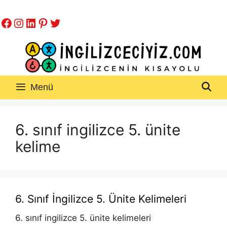
İçeriğe
Facebook
Instagram
LinkedIn
Pinterest
Twitter
atla
Menü
6. sınıf ingilizce 5. ünite
kelime
6. Sınıf İngilizce 5. Ünite Kelimeleri
6. sınıf ingilizce 5. ünite kelimeleri